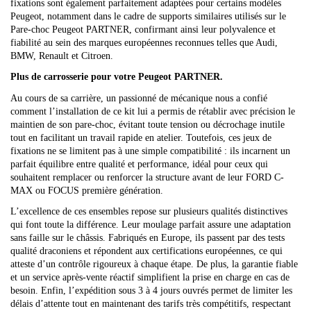
fixations sont également parfaitement adaptées pour certains modèles
Peugeot, notamment dans le cadre de supports similaires utilisés sur le
Pare-choc Peugeot PARTNER, confirmant ainsi leur polyvalence et
fiabilité au sein des marques européennes reconnues telles que Audi,
BMW, Renault et Citroen.
Plus de carrosserie pour votre Peugeot PARTNER.
Au cours de sa carrière, un passionné de mécanique nous a confié
comment l’installation de ce kit lui a permis de rétablir avec précision le
maintien de son pare-choc, évitant toute tension ou décrochage inutile
tout en facilitant un travail rapide en atelier. Toutefois, ces jeux de
fixations ne se limitent pas à une simple compatibilité : ils incarnent un
parfait équilibre entre qualité et performance, idéal pour ceux qui
souhaitent remplacer ou renforcer la structure avant de leur FORD C-
MAX ou FOCUS première génération.
L’excellence de ces ensembles repose sur plusieurs qualités distinctives
qui font toute la différence. Leur moulage parfait assure une adaptation
sans faille sur le châssis. Fabriqués en Europe, ils passent par des tests
qualité draconiens et répondent aux certifications européennes, ce qui
atteste d’un contrôle rigoureux à chaque étape. De plus, la garantie fiable
et un service après-vente réactif simplifient la prise en charge en cas de
besoin. Enfin, l’expédition sous 3 à 4 jours ouvrés permet de limiter les
délais d’attente tout en maintenant des tarifs très compétitifs, respectant