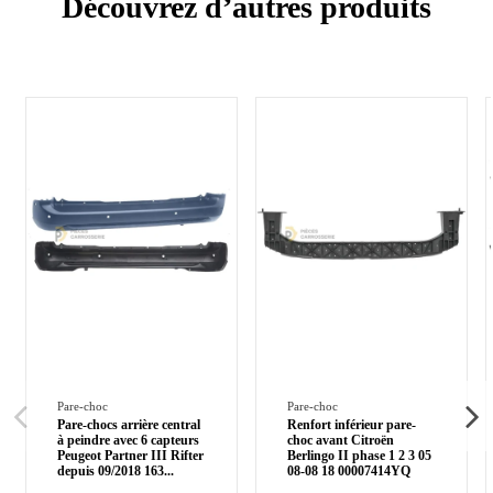
Découvrez d’autres produits
Pare-choc
Pare-choc
Pare-chocs arrière central
Renfort inférieur pare-
à peindre avec 6 capteurs
choc avant Citroën
Peugeot Partner III Rifter
Berlingo II phase 1 2 3 05
depuis 09/2018 163
...
08-08 18 00007414YQ