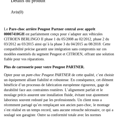
Détails du produit
Avis
(0)
Le
Pare-choc arrière Peugeot Partner central avec apprêt
00007410GH
est parfaitement conçu pour s’adapter aux véhicules
CITROEN BERLINGO II phase 1 du 05/2008 au 02/2012, phase 2 du
03/2012 au 03/2015 ainsi qu’à la phase 3 du 04/2015 au 08/2018. Cette
compatibilité précise garantit une intégration sans compromis sur ces
modèles essentiels du segment Peugeot et CITROEN, offrant une solution
fiable pour vos réparations.
Plus de carrosserie pour votre Peugeot PARTNER.
Opter pour un
pare-choc Peugeot PARTNER
de cette qualité, c’est choisir
un équipement alliant fiabilité et robustesse. En conséquence, cet élément
bénéficie d’un processus de fabrication européenne rigoureux, gage de
durabilité face aux contraintes routières. L’alignement parfait et le
moulage précis assurent une installation fluide, évitant tout ajustement
laborieux souvent redouté par les professionnels. Un client nous a
récemment partagé qu’en remplaçant son ancien pare-choc, le montage
s’est réalisé en un temps record, sans aucune retouche nécessaire, ce qui a
soulagé son garagiste. Outre sa conformité totale avec les normes