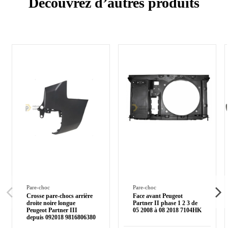
Découvrez d’autres produits
Pare-choc
Pare-choc
Crosse pare-chocs arrière
Face avant Peugeot
droite noire longue
Partner II phase 1 2 3 de
Peugeot Partner III
05 2008 à 08 2018 7104HK
depuis 092018 9816806380