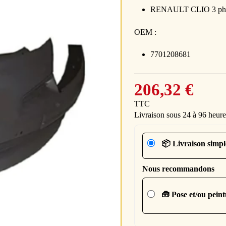
RENAULT CLIO 3 phas
OEM :
7701208681
206,32 €
TTC
Livraison sous 24 à 96 heure
📦 Livraison simpl
Nous recommandons
🧰 Pose et/ou pein