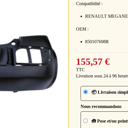
Compatibilité :
RENAULT MEGANE 2 p
OEM :
850107698R
155,57 €
TTC
Livraison sous 24 à 96 heure
📦 Livraison simpl
Nous recommandons
🧰 Pose et/ou pein