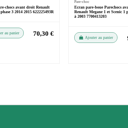
Pare-choc
re-chocs avant droit Renault
Ecran pare-boue Parechocs ava
 phase 3 2014 2015 622225493R
Renault Megane 1 et Scenic 1 
à 2003 7700413203
70,30 €
er au panier
Ajouter au panier