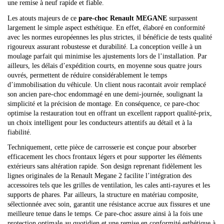
une remise à neuf rapide et fiable.
Les atouts majeurs de ce
pare-choc Renault MEGANE
surpassent
largement le simple aspect esthétique. En effet, élaboré en conformité
avec les normes européennes les plus strictes, il bénéficie de tests qualité
rigoureux assurant robustesse et durabilité. La conception veille à un
moulage parfait qui minimise les ajustements lors de l’installation. Par
ailleurs, les délais d’expédition courts, en moyenne sous quatre jours
ouvrés, permettent de réduire considérablement le temps
d’immobilisation du véhicule. Un client nous racontait avoir remplacé
son ancien pare-choc endommagé en une demi-journée, soulignant la
simplicité et la précision de montage. En conséquence, ce pare-choc
optimise la restauration tout en offrant un excellent rapport qualité-prix,
un choix intelligent pour les conducteurs attentifs au détail et à la
fiabilité.
Techniquement, cette pièce de carrosserie est conçue pour absorber
efficacement les chocs frontaux légers et pour supporter les éléments
extérieurs sans altération rapide. Son design reprenant fidèlement les
lignes originales de la Renault Megane 2 facilite l’intégration des
accessoires tels que les grilles de ventilation, les cales anti-rayures et les
supports de phares. Par ailleurs, la structure en matériau composite,
sélectionnée avec soin, garantit une résistance accrue aux fissures et une
meilleure tenue dans le temps. Ce pare-choc assure ainsi à la fois une
protection optimale au quotidien et une remise en conformité esthétique à