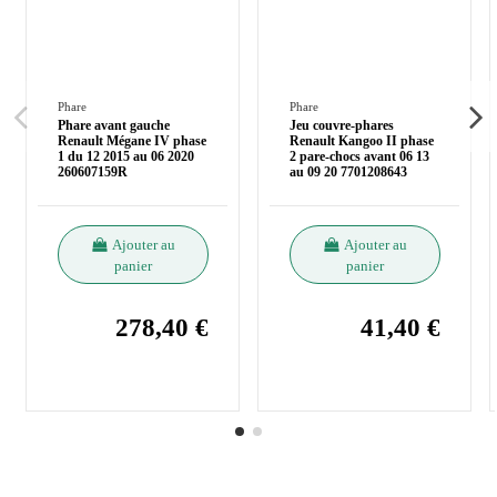
Phare
Phare
Phare avant gauche
Jeu couvre-phares
Renault Mégane IV phase
Renault Kangoo II phase
1 du 12 2015 au 06 2020
2 pare-chocs avant 06 13
260607159R
au 09 20 7701208643
Ajouter au
Ajouter au
panier
panier
278,40 €
41,40 €