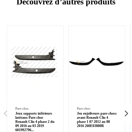
Découvrez d’autres produits
Pare-choc
Pare-choc
Jeux supports inférieurs
Jeu enjoliveurs pare-chocs
latéraux Pare-choc
avant Renault Clio 4
Renault Clio 4 phase 2 du
phase 1 07 2012 au 08
09 2016 au 03 2019
2016 260E03800R
601992796
...