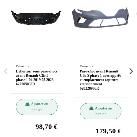
Pare-choc
Pare-choc
Déflecteur sous pare-chocs
Pare-choc avant Renault
avant Renault Clio 5
Clio 5 phase 1 avec apprêt
phase 1 04 2019 05 2023
et emplacement capteurs
622565033R
stationnement
620228966R
Ajouter au
Ajouter au
panier
panier
98,70 €
179,50 €