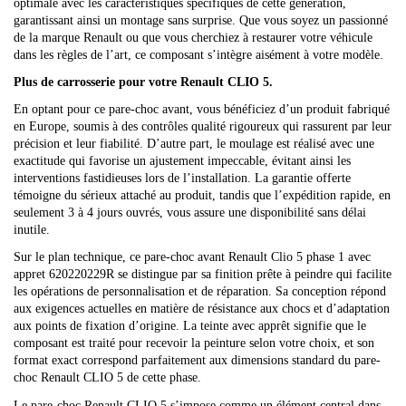
optimale avec les caractéristiques spécifiques de cette génération,
garantissant ainsi un montage sans surprise. Que vous soyez un passionné
de la marque Renault ou que vous cherchiez à restaurer votre véhicule
dans les règles de l’art, ce composant s’intègre aisément à votre modèle.
Plus de carrosserie pour votre Renault CLIO 5.
En optant pour ce pare-choc avant, vous bénéficiez d’un produit fabriqué
en Europe, soumis à des contrôles qualité rigoureux qui rassurent par leur
précision et leur fiabilité. D’autre part, le moulage est réalisé avec une
exactitude qui favorise un ajustement impeccable, évitant ainsi les
interventions fastidieuses lors de l’installation. La garantie offerte
témoigne du sérieux attaché au produit, tandis que l’expédition rapide, en
seulement 3 à 4 jours ouvrés, vous assure une disponibilité sans délai
inutile.
Sur le plan technique, ce pare-choc avant Renault Clio 5 phase 1 avec
appret 620220229R se distingue par sa finition prête à peindre qui facilite
les opérations de personnalisation et de réparation. Sa conception répond
aux exigences actuelles en matière de résistance aux chocs et d’adaptation
aux points de fixation d’origine. La teinte avec apprêt signifie que le
composant est traité pour recevoir la peinture selon votre choix, et son
format exact correspond parfaitement aux dimensions standard du pare-
choc Renault CLIO 5 de cette phase.
Le pare-choc Renault CLIO 5 s’impose comme un élément central dans