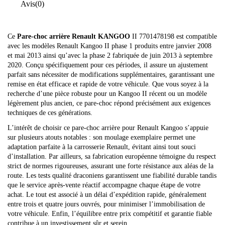
Avis
(0)
Ce
Pare-choc arrière Renault KANGOO
II 7701478198 est compatible
avec les modèles Renault Kangoo II phase 1 produits entre janvier 2008
et mai 2013 ainsi qu’avec la phase 2 fabriquée de juin 2013 à septembre
2020. Conçu spécifiquement pour ces périodes, il assure un ajustement
parfait sans nécessiter de modifications supplémentaires, garantissant une
remise en état efficace et rapide de votre véhicule. Que vous soyez à la
recherche d’une pièce robuste pour un Kangoo II récent ou un modèle
légèrement plus ancien, ce pare-choc répond précisément aux exigences
techniques de ces générations.
L’intérêt de choisir ce pare-choc arrière pour Renault Kangoo s’appuie
sur plusieurs atouts notables : son moulage exemplaire permet une
adaptation parfaite à la carrosserie Renault, évitant ainsi tout souci
d’installation. Par ailleurs, sa fabrication européenne témoigne du respect
strict de normes rigoureuses, assurant une forte résistance aux aléas de la
route. Les tests qualité draconiens garantissent une fiabilité durable tandis
que le service après-vente réactif accompagne chaque étape de votre
achat. Le tout est associé à un délai d’expédition rapide, généralement
entre trois et quatre jours ouvrés, pour minimiser l’immobilisation de
votre véhicule. Enfin, l’équilibre entre prix compétitif et garantie fiable
contribue à un investissement sûr et serein.