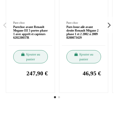
Pare-choc
Pare-choc
Parechoc avant Renault
Pare-boue aile avant
Megane III 5 portes phase
droite Renault Mégane 2
1 avec apprêt et capteurs
phase 1 et 2 2002 à 2009
620220037R
8200073429
Ajouter au
Ajouter au
panier
panier
247,90 €
46,95 €