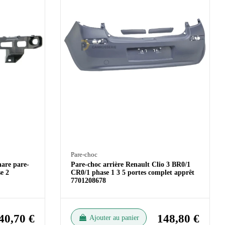
Pare-choc
hare pare-
Pare-choc arrière Renault Clio 3 BR0/1
e 2
CR0/1 phase 1 3 5 portes complet apprêt
7701208678
40,70 €
148,80 €
Ajouter au panier