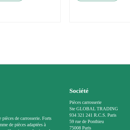
Société
Pièces carrosserie
Ste GLOBAL TRADING
934 321 241 R.C.S. Paris
e pièces de carrosserie. Forts
59 rue de Ponthieu
amme de pièces adaptées à
75008 Paris