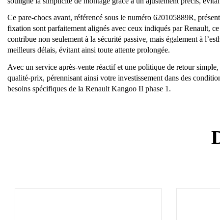
souligné la simplicité de montage grâce à un ajustement précis, évita
Ce pare-chocs avant, référencé sous le numéro 620105889R, présente u
fixation sont parfaitement alignés avec ceux indiqués par Renault, ce q
contribue non seulement à la sécurité passive, mais également à l’est
meilleurs délais, évitant ainsi toute attente prolongée.
Avec un service après-vente réactif et une politique de retour simpl
qualité-prix, pérennisant ainsi votre investissement dans des conditions
besoins spécifiques de la Renault Kangoo II phase 1.
D