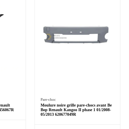
Pare-choc
enault
Moulure noire grille pare-chocs avant Be
8456067R
Bop Renault Kangoo II phase 1 01/2008-
05/2013 620677049R