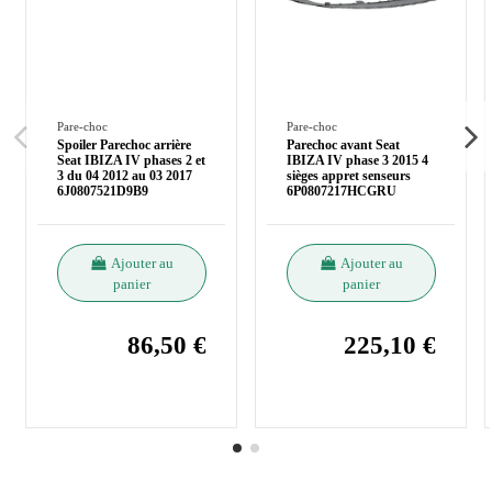
Pare-choc
Pare-choc
Spoiler Parechoc arrière
Parechoc avant Seat
Seat IBIZA IV phases 2 et
IBIZA IV phase 3 2015 4
3 du 04 2012 au 03 2017
sièges appret senseurs
6J0807521D9B9
6P0807217HCGRU
Ajouter au
Ajouter au
panier
panier
86,50 €
225,10 €