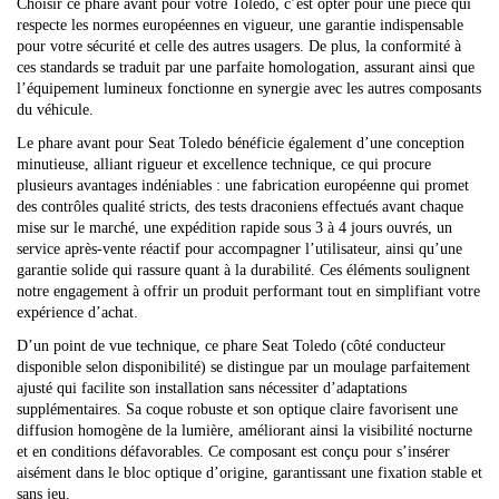
Choisir ce phare avant pour votre Toledo, c’est opter pour une pièce qui
respecte les normes européennes en vigueur, une garantie indispensable
pour votre sécurité et celle des autres usagers. De plus, la conformité à
ces standards se traduit par une parfaite homologation, assurant ainsi que
l’équipement lumineux fonctionne en synergie avec les autres composants
du véhicule.
Le phare avant pour Seat Toledo bénéficie également d’une conception
minutieuse, alliant rigueur et excellence technique, ce qui procure
plusieurs avantages indéniables : une fabrication européenne qui promet
des contrôles qualité stricts, des tests draconiens effectués avant chaque
mise sur le marché, une expédition rapide sous 3 à 4 jours ouvrés, un
service après-vente réactif pour accompagner l’utilisateur, ainsi qu’une
garantie solide qui rassure quant à la durabilité. Ces éléments soulignent
notre engagement à offrir un produit performant tout en simplifiant votre
expérience d’achat.
D’un point de vue technique, ce phare Seat Toledo (côté conducteur
disponible selon disponibilité) se distingue par un moulage parfaitement
ajusté qui facilite son installation sans nécessiter d’adaptations
supplémentaires. Sa coque robuste et son optique claire favorisent une
diffusion homogène de la lumière, améliorant ainsi la visibilité nocturne
et en conditions défavorables. Ce composant est conçu pour s’insérer
aisément dans le bloc optique d’origine, garantissant une fixation stable et
sans jeu.