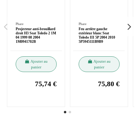
Phare
Phare
Projecteur anti-brouillard
Feu arrière gauche
droit H3 Seat Toledo 2 1M
extérieur blanc Seat
04 1999 08 2004
Toledo III 5P 2004 2010
1M0941702B
5P5945111B9B9
Ajouter au
Ajouter au
panier
panier
75,74 €
75,80 €