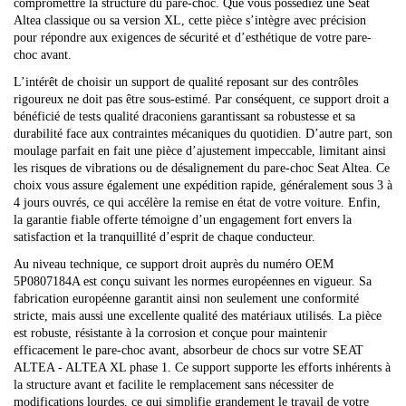
compromettre la structure du pare-choc. Que vous possédiez une Seat
Altea classique ou sa version XL, cette pièce s’intègre avec précision
pour répondre aux exigences de sécurité et d’esthétique de votre pare-
choc avant.
L’intérêt de choisir un support de qualité reposant sur des contrôles
rigoureux ne doit pas être sous-estimé. Par conséquent, ce support droit a
bénéficié de tests qualité draconiens garantissant sa robustesse et sa
durabilité face aux contraintes mécaniques du quotidien. D’autre part, son
moulage parfait en fait une pièce d’ajustement impeccable, limitant ainsi
les risques de vibrations ou de désalignement du pare-choc Seat Altea. Ce
choix vous assure également une expédition rapide, généralement sous 3 à
4 jours ouvrés, ce qui accélère la remise en état de votre voiture. Enfin,
la garantie fiable offerte témoigne d’un engagement fort envers la
satisfaction et la tranquillité d’esprit de chaque conducteur.
Au niveau technique, ce support droit auprès du numéro OEM
5P0807184A est conçu suivant les normes européennes en vigueur. Sa
fabrication européenne garantit ainsi non seulement une conformité
stricte, mais aussi une excellente qualité des matériaux utilisés. La pièce
est robuste, résistante à la corrosion et conçue pour maintenir
efficacement le pare-choc avant, absorbeur de chocs sur votre SEAT
ALTEA - ALTEA XL phase 1. Ce support supporte les efforts inhérents à
la structure avant et facilite le remplacement sans nécessiter de
modifications lourdes, ce qui simplifie grandement le travail de votre