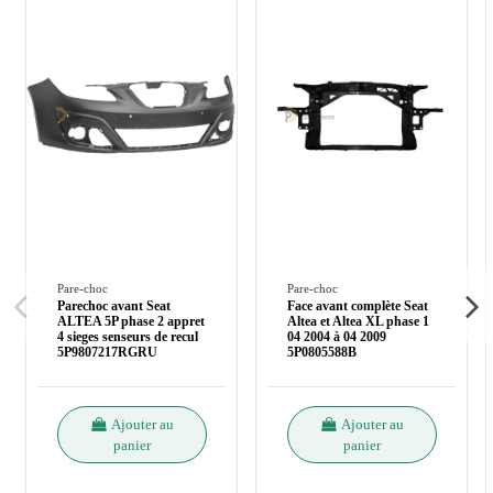
Pare-choc
Pare-choc
Parechoc avant Seat
Face avant complète Seat
ALTEA 5P phase 2 appret
Altea et Altea XL phase 1
4 sieges senseurs de recul
04 2004 à 04 2009
5P9807217RGRU
5P0805588B
Ajouter au
Ajouter au
panier
panier