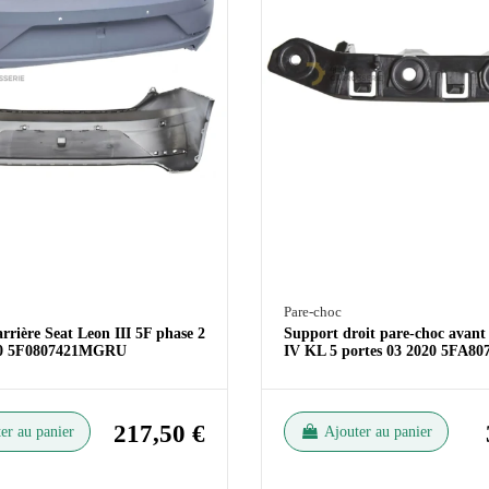
Pare-choc
rrière Seat Leon III 5F phase 2
Support droit pare-choc avant
20 5F0807421MGRU
IV KL 5 portes 03 2020 5FA80
217,50 €
er au panier
Ajouter au panier