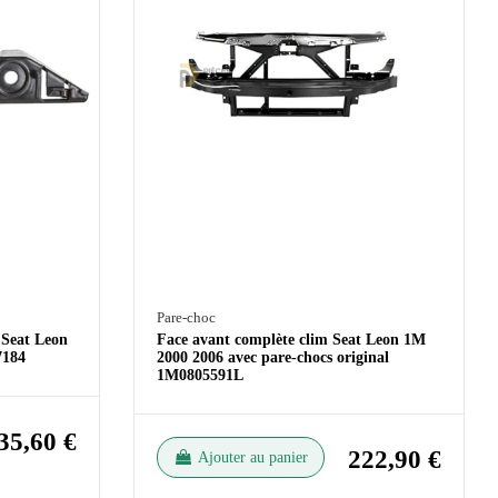
Pare-choc
 Seat Leon
Face avant complète clim Seat Leon 1M
7184
2000 2006 avec pare-chocs original
1M0805591L
35,60 €
222,90 €
Ajouter au panier