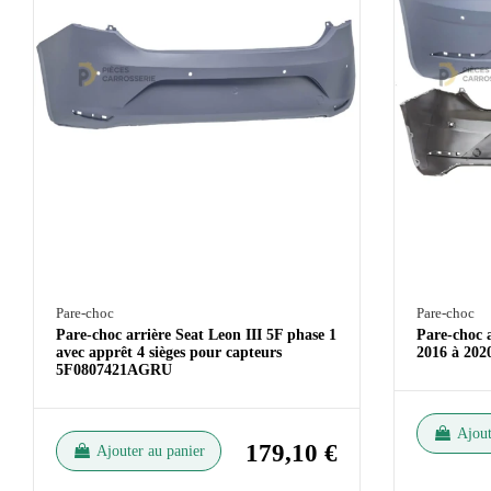
Pare-choc
Pare-choc
Pare-choc arrière Seat Leon III 5F phase 1
Pare-choc a
avec apprêt 4 sièges pour capteurs
2016 à 20
5F0807421AGRU
Ajout
179,10 €
Ajouter au panier