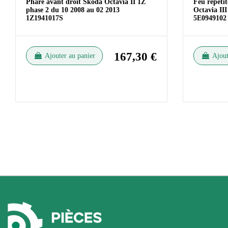
Phare avant droit Skoda Octavia II 1Z
Feu répétit
phase 2 du 10 2008 au 02 2013
Octavia III
1Z1941017S
5E0949102
167,30 €
Ajouter au panier
Ajout