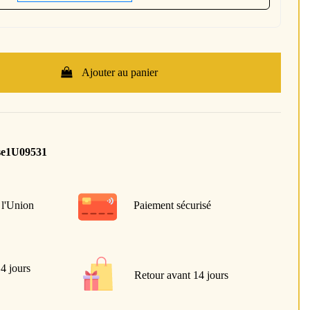
Ajouter au panier
se1U09531
 l'Union
Paiement sécurisé
 4 jours
Retour avant 14 jours