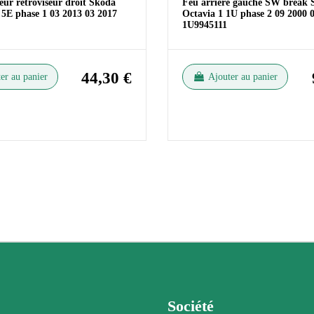
eur rétroviseur droit Skoda
Feu arrière gauche SW break 
 5E phase 1 03 2013 03 2017
Octavia 1 1U phase 2 09 2000 
1U9945111
44,30 €
er au panier
Ajouter au panier
Société