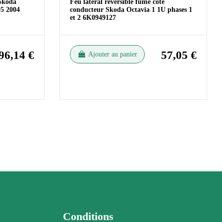
Skoda
Feu latéral réversible fumé côté
05 2004
conducteur Skoda Octavia 1 1U phases 1
et 2 6K0949127
96,14 €
57,05 €
Ajouter au panier
Conditions