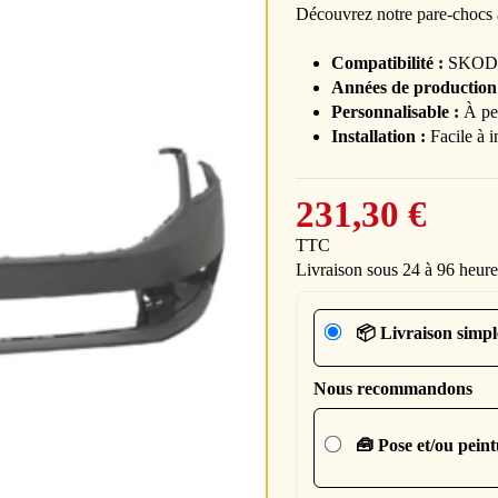
Découvrez notre pare-chocs a
Compatibilité :
SKODA 
Années de production
Personnalisable :
À pei
Installation :
Facile à i
231,30 €
TTC
Livraison sous 24 à 96 heure
📦 Livraison simpl
Nous recommandons
🧰 Pose et/ou pein