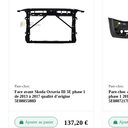
Pare-choc
Pare-choc
Face avant Skoda Octavia III 5E phase 1
Pare-choc 
de 2013 à 2017 qualité d’origine
phase 1 201
5E0805588D
5E0807217
137,20 €
Ajouter au panier
Ajout