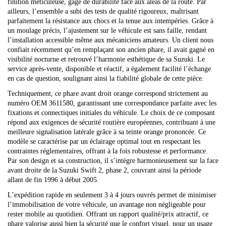
finition méticuleuse, gage de durabilité face aux aléas de la route. Par
ailleurs, l’ensemble a subi des tests de qualité rigoureux, maîtrisant
parfaitement la résistance aux chocs et la tenue aux intempéries. Grâce à
un moulage précis, l’ajustement sur le véhicule est sans faille, rendant
l’installation accessible même aux mécaniciens amateurs. Un client nous
confiait récemment qu’en remplaçant son ancien phare, il avait gagné en
visibilité nocturne et retrouvé l’harmonie esthétique de sa Suzuki. Le
service après-vente, disponible et réactif, a également facilité l’échange
en cas de question, soulignant ainsi la fiabilité globale de cette pièce.
Techniquement, ce phare avant droit orange correspond strictement au
numéro OEM 3611580, garantissant une correspondance parfaite avec les
fixations et connectiques initiales du véhicule. Le choix de ce composant
répond aux exigences de sécurité routière européennes, contribuant à une
meilleure signalisation latérale grâce à sa teinte orange prononcée. Ce
modèle se caractérise par un éclairage optimal tout en respectant les
contraintes réglementaires, offrant à la fois robustesse et performance.
Par son design et sa construction, il s’intègre harmonieusement sur la face
avant droite de la Suzuki Swift 2, phase 2, couvrant ainsi la période
allant de fin 1996 à début 2005.
L’expédition rapide en seulement 3 à 4 jours ouvrés permet de minimiser
l’immobilisation de votre véhicule, un avantage non négligeable pour
rester mobile au quotidien. Offrant un rapport qualité/prix attractif, ce
phare valorise aussi bien la sécurité que le confort visuel, pour un usage