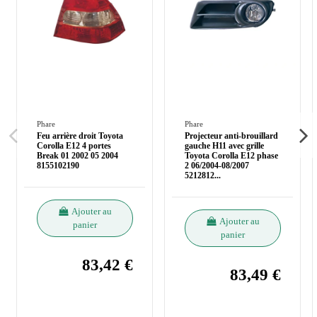
Phare
Phare
Feu arrière droit Toyota
Projecteur anti-brouillard
Corolla E12 4 portes
gauche H11 avec grille
Break 01 2002 05 2004
Toyota Corolla E12 phase
8155102190
2 06/2004-08/2007
5212812
...
Ajouter au
Ajouter au
panier
panier
83,42 €
83,49 €