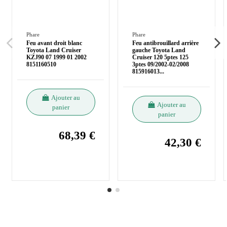
Phare
Phare
Feu avant droit blanc
Feu antibrouillard arrière
Toyota Land Cruiser
gauche Toyota Land
KZJ90 07 1999 01 2002
Cruiser 120 5ptes 125
8151160510
3ptes 09/2002-02/2008
815916013
...
Ajouter au
Ajouter au
panier
panier
68,39 €
42,30 €