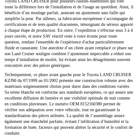
Toyota LAND CRUISER pour plusieurs raisons essentielles qui font
toute la différence lors de l'installation et de l'usage au quotidien. Ainsi, il
bénéficie d’un moulage parfait, assurant un ajustement sans faille qui
simplifie la pose. Par ailleurs, sa fabrication européenne s’accompagne de
certifications et de tests qualité draconiens, témoignant du sérieux apporté
à chaque étape de production. En outre, l’expédition s’effectue sous 3 à 4
jours ouvrés, et notre SAV réactif reste à votre écoute pour toute
question, rendant l'ensemble de l'expérience d'achat particulièrement
fluide et rassurante. Une anecdote d’un client ayant remplacé ce phare sur
son Land Cruiser souligne combien l’ajustement impeccable a réduit son
temps d’installation de moitié, lui évitant ainsi les désagréments souvent
rencontrés avec des pièces génériques.
Techniquement, ce phare avant gauche pour le Toyota LAND CRUISER
KZJ90 du 07/1999 au 01/2002 présente une construction robuste avec des
matériaux soigneusement choisis pour durer dans des conditions variées.
Sa teinte blanche est conforme aux standards européens, ce qui assure une
excellente diffusion de lumière et une visibilité optimale de nuit comme
en conditions pluvieuses. Le numéro OEM 8152160380 permet de
vérifier son adéquation avec votre véhicule, tout en garantissant la
standardisation des pièces utilisées. La qualité de l’assemblage assure
également une étanchéité parfaite, évitant l’infiltration d’humidité et la
formation de buée, facteurs qui peuvent altérer la sécurité et le confort de
conduite.