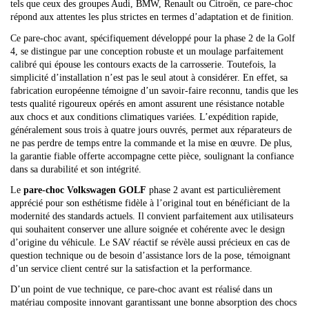
tels que ceux des groupes Audi, BMW, Renault ou Citroën, ce pare-choc
répond aux attentes les plus strictes en termes d’adaptation et de finition.
Ce pare-choc avant, spécifiquement développé pour la phase 2 de la Golf
4, se distingue par une conception robuste et un moulage parfaitement
calibré qui épouse les contours exacts de la carrosserie. Toutefois, la
simplicité d’installation n’est pas le seul atout à considérer. En effet, sa
fabrication européenne témoigne d’un savoir-faire reconnu, tandis que les
tests qualité rigoureux opérés en amont assurent une résistance notable
aux chocs et aux conditions climatiques variées. L’expédition rapide,
généralement sous trois à quatre jours ouvrés, permet aux réparateurs de
ne pas perdre de temps entre la commande et la mise en œuvre. De plus,
la garantie fiable offerte accompagne cette pièce, soulignant la confiance
dans sa durabilité et son intégrité.
Le
pare-choc Volkswagen GOLF
phase 2 avant est particulièrement
apprécié pour son esthétisme fidèle à l’original tout en bénéficiant de la
modernité des standards actuels. Il convient parfaitement aux utilisateurs
qui souhaitent conserver une allure soignée et cohérente avec le design
d’origine du véhicule. Le SAV réactif se révèle aussi précieux en cas de
question technique ou de besoin d’assistance lors de la pose, témoignant
d’un service client centré sur la satisfaction et la performance.
D’un point de vue technique, ce pare-choc avant est réalisé dans un
matériau composite innovant garantissant une bonne absorption des chocs