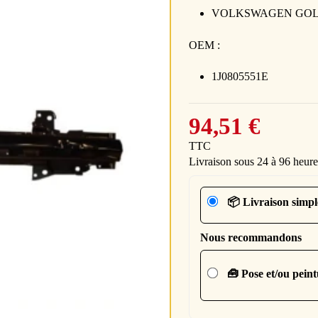
VOLKSWAGEN GOLF 4 
OEM :
1J0805551E
94,51 €
TTC
Livraison sous 24 à 96 heure
📦 Livraison simpl
Nous recommandons
🧰 Pose et/ou pein