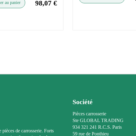
98,07 €
er au panier
Société
Pièces carrosserie
Ste GLOBAL TRADING
934 321 241 R.C.S. Paris
e pièces de carrosserie. Forts
59 rue de Ponthieu