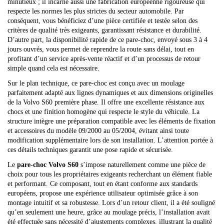
minutieux ; il incarne aussi une fabrication européenne rigoureuse qui
respecte les normes les plus strictes du secteur automobile. Par
conséquent, vous bénéficiez d’une pièce certifiée et testée selon des
critères de qualité très exigeants, garantissant résistance et durabilité.
D’autre part, la disponibilité rapide de ce pare-choc, envoyé sous 3 à 4
jours ouvrés, vous permet de reprendre la route sans délai, tout en
profitant d’un service après-vente réactif et d’un processus de retour
simple quand cela est nécessaire.
Sur le plan technique, ce pare-choc est conçu avec un moulage
parfaitement adapté aux lignes dynamiques et aux dimensions originelles
de la Volvo S60 première phase. Il offre une excellente résistance aux
chocs et une finition homogène qui respecte le style du véhicule. La
structure intègre une préparation compatible avec les éléments de fixation
et accessoires du modèle 09/2000 au 05/2004, évitant ainsi toute
modification supplémentaire lors de son installation. L’attention portée à
ces détails techniques garantit une pose rapide et sécurisée.
Le
pare-choc Volvo S60
s’impose naturellement comme une pièce de
choix pour tous les propriétaires exigeants recherchant un élément fiable
et performant. Ce composant, tout en étant conforme aux standards
européens, propose une expérience utilisateur optimisée grâce à son
montage intuitif et sa robustesse. Lors d’un retour client, il a été souligné
qu’en seulement une heure, grâce au moulage précis, l’installation avait
été effectuée sans nécessité d’ajustements complexes, illustrant la qualité