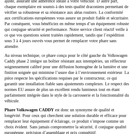
ajusté, assurant une adhérence idéale à votre véhicule. D’autre part,
chaque exemplaire est soumis à des tests qualité draconiens permettant de
vérifier sa robustesse et sa résistance aux aléas routiers. La conformité
aux certifications européennes vous assure un produit fiable et sécuritaire.
Par conséquent, vous bénéficiez en même temps d’un équipement robuste
qui conjugue sécurité et performance. Notre service client réactif veille à
ce que vos questions soient traitées rapidement, tandis que l’expédition
sous 3 à 4 jours ouvrés vous permet de remplacer votre phare sans
attendre.
Au niveau technique, ce phare conçu pour le côté gauche du Volkswagen
Caddy phase 2 intègre un boîtier résistant aux intempéries, un réflecteur
soigneusement calibré pour une diffusion homogène de la lumière et une
finition soignée qui minimise l’usure due à l’environnement extérieur. La
pièce respecte les spécifications requises par le constructeur, ce qui
garantit une installation fiable sans ajustements complexes. Le respect des
normes EU assure de plus un excellent rendu lumineux tout en étant
parfaitement intégrée dans le style de la carrosserie et la fonctionnalité du
véhicule.
Phare Volkswagen CADDY
est donc un synonyme de qualité et
longévité. Pour ceux qui cherchent une solution durable et efficace pour
remplacer leur équipement d’éclairage, ce produit s’impose comme un
choix évident. Sans jamais compromettre la sécurité, il conjugue qualité
européenne, précision d’assemblage et prix compétitif.